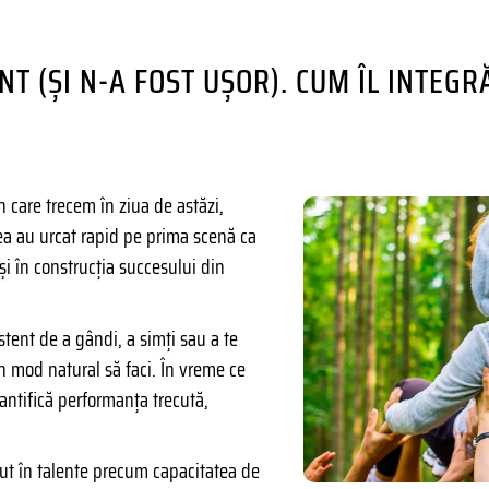
NT (ȘI N-A FOST UȘOR). CUM ÎL INTEG
 care trecem în ziua de astăzi,
atea au urcat rapid pe prima scenă ca
i în construcția succesului din
tent de a gândi, a simți sau a te
în mod natural să faci. În vreme ce
antifică performanța trecută,
nut în talente precum capacitatea de