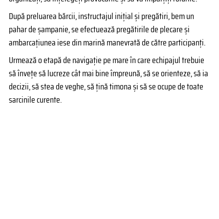
După preluarea bărcii, instructajul inițial și pregătiri, bem un
pahar de şampanie, se efectuează pregătirile de plecare şi
ambarcațiunea iese din marină manevrată de către participanți.
Urmează o etapă de navigaţie pe mare în care echipajul trebuie
să înveţe să lucreze cât mai bine împreună, să se orienteze, să ia
decizii, să stea de veghe, să ţină timona şi să se ocupe de toate
sarcinile curente.
Ne oprim într-o insulă frumoasă și o vizităm. Sau bem o cafea pe
mal. Sau mergem la shopping. Sau savurăm un cocktail, admirând
apusul. Sau mâncăm la o tavernă. Sau ancorăm într-un golf și
facem baie. Sau facem plajă. Sau facem toate acestea și multe
altele!
Toate planurile le facem împreună. Etapele de navigație sunt pe
cât se poate de scurte, cea mai mare parte a timpului va fi
dedicată bucuriilor vacanței și vizitării insulelor.