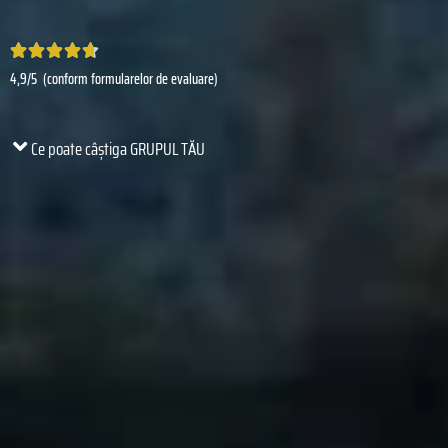
E





4,9/5 (conform formularelor de evaluare)
v
a
l
Ce poate câștiga GRUPUL TĂU
u
a
t
ă
l
a
4
.
7
d
i