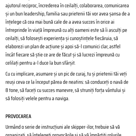
ajutorul reciproc, încrederea în ceilalţi, colaborarea, comunicarea
şi un bun leadership, familia sau prietenii tăi vor avea şansa de a
înţelege că cea mai bună cale de a avea succes în orice ai
întreprinde în viață împreună cu alți oameni este să îi asculţi pe
ceilalţi, să foloseşti experienţa şi cunoştinţele fiecăruia, să
elaborezi un plan de acţiune şi apoi să-l comunici clar, astfel
încât fiecare să ştie ce are de făcut și să lucrezi împreună cu
celilați pentru a-l duce la bun sfârșit.
Cu cu implicare, asumare și un pic de curaj, tu și prietenii tăi veți
reuși ceva ce la început părea de neatins: să conduceți o navă de
8 tone, să faceți cu succes manevre, să struniți forța vântului și
să folosiți velele pentru a naviga.
PROVOCAREA
Urmând o serie de instrucţiuni ale skipper-ilor, trebuie să vă
organizați, să înţelegeți provocările și să vă împărțiți rolurile.